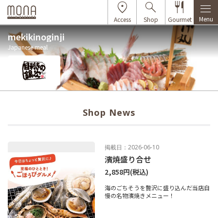
Menu
Access
Shop
Gourmet
mekikinoginji
Japanese meal
Shop News
掲載日：2026-06-10
濱焼盛り合せ
2,858円
(税込)
海のごちそうを贅沢に盛り込んだ当店自
慢の名物濱焼きメニュー！