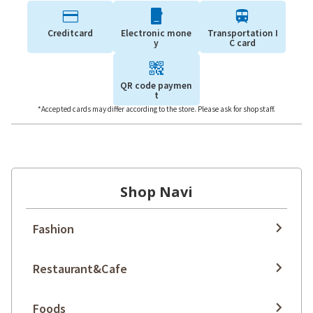
Creditcard
Electronic mone
Transportation I
y
C card
QR code paymen
t
*Accepted cards may differ according to the store. Please ask for shopstaff.
Shop Navi
Fashion
Restaurant&Cafe
Foods