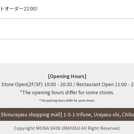
ラストオーダー22:00）
[Opening Hours]
 Store Open(2F/3F) 10:00 - 20:30 / Restaurant Open 11:00 - 23
*The opening hours differ for some stores.
hinurayasu shopping mall] 1-5-1 Irifune, Urayasu-shi, Chib
Copyright MONA SHIN URAYASU All Right Reserved.