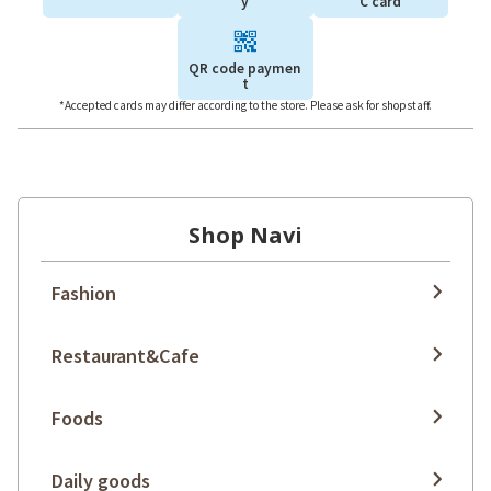
y
C card
QR code paymen
t
*Accepted cards may differ according to the store. Please ask for shopstaff.
Shop Navi
Fashion
Restaurant&Cafe
Foods
Daily goods