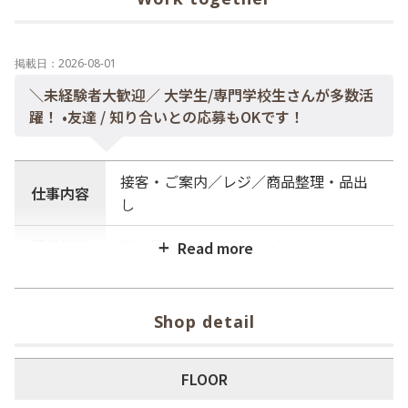
掲載日：2026-08-01
＼未経験者大歓迎／ 大学生/専門学校生さんが多数活
躍！ •友達 / 知り合いとの応募もOKです！
接客・ご案内／レジ／商品整理・品出
仕事内容
し
雇用形態
正社員・アルバイト・パート
土日祝日9:30～20:30の間で4時間以
勤務時間
上 平日15：00以降働ける方大募集！
Shop detail
募集職種と
販売スタッフ
人数
FLOOR
待遇
時給1150円～。交通費支給５万円まで