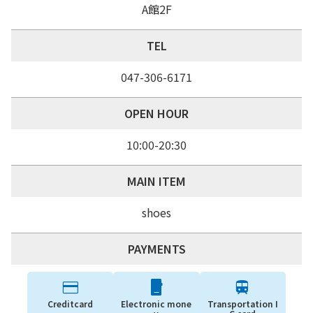
A館2F
募集期間
随時行っております。
TEL
問い合わせ
047-306-6171 担当:渡辺
先
047-306-6171
047-306-6171 電話確認後面接 ネッ
応募方法
ト応募OK！
OPEN HOUR
応募条件
高卒以上 週3日以上勤務できる方
10:00-20:30
MAIN ITEM
shoes
PAYMENTS
Creditcard
Electronic mone
Transportation I