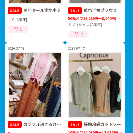
閉店セール実地中♪
重ね半袖ブラウス
SALE
SALE
50%オフ16,280円→8,140円
(税込)
I L C [A館2F]
カプリシャス [A館2F]
5
2
2026-07-18
2026-07-17
カラフル過ぎるけど元気は出る服！
接触冷感カットソー
SALE
SALE
−
10%オフ14,080円→12,672円
(税込)