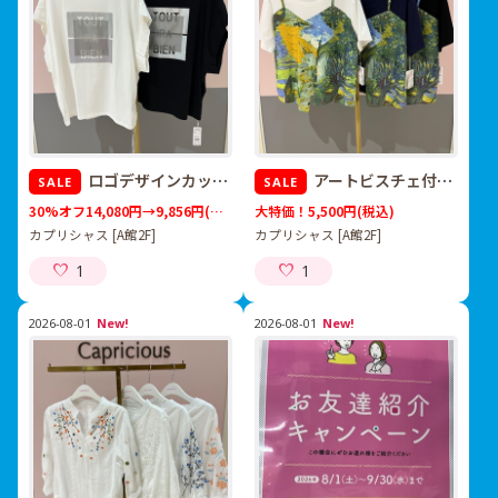
ロゴデザインカットソース
アートビスチェ付カットソー
SALE
SALE
30%オフ14,080円→9,856円
(税込)
大特価！5,500円
(税込)
カプリシャス [A館2F]
カプリシャス [A館2F]
1
1
2026-08-01
New!
2026-08-01
New!