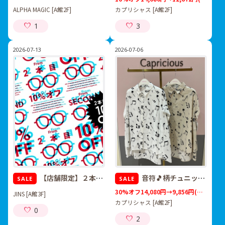
ALPHA MAGIC [A館2F]
カプリシャス [A館2F]
1
3
2026-07-13
2026-07-06
【店舗限定】２本目から10％OFFまとめ買いキャンペーン実施中！
音符🎵柄チュニックブラウス
SALE
SALE
30%オフ14,080円→9,856円
(税込)
JINS [A館3F]
カプリシャス [A館2F]
0
2