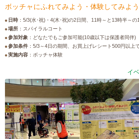
ボッチャにふれてみよう・体験してみよ
日時
：5/3(水･祝)・4(木･祝)の2日間、11時～と13時半～
場所
：スパイラルコート
参加対象
：どなたでもご参加可能(10歳以下は保護者同伴)
参加条件
：5/3～4日の期間、お買上げレシート500円以
実施内容
：ボッチャ体験
イ