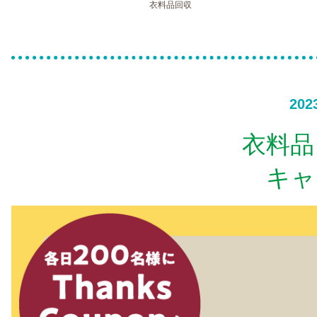
衣料品回収
202
衣料品
キャ