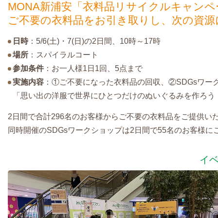
MONA新浦安「衣料品リサイクルキャンペ
ご不要の衣料品をお引き取りし、次の資源
日時
：5/6(土)・7(日)の2日間、10時～17時
場所
：スパイラルコート
参加条件
：お一人様1日1回、5点まで
実施内容
：①ご不要になった衣料品の回収、②SDGsワークショ
「思い出の洋服で世界にひとつだけのぬいぐるみを作ろう
2日間で合計296名のお客様からご不要の衣料品をご提供い
同時開催のSDGsワークショップは2日間で55名のお客様
イ