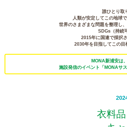
誰ひとり取
人類が安定してこの地球で
世界のさまざまな問題を整理し、
SDGs（持
2015年に国連で採
2030年を目指してこの
MONA新浦安は
施設発信のイベント「MONAサ
202
衣料品