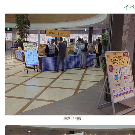
イ
衣料品回収