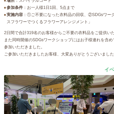
場所
：スパイラルコート
参加条件
：お一人様1日1回、5点まで
実施内容
：①ご不要になった衣料品の回収、②SDGsワークシ
スフラワーでつくるフラワーアレンジメント」
2日間で合計319名のお客様からご不要の衣料品をご提供い
また同時開催のSDGsワークショップにはお子様連れを含め
参加いただきました。
ご参加いただきましたお客様、大変ありがとうございました
イ