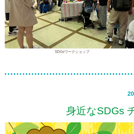
SDGsワークショップ
20
身近なSDGs