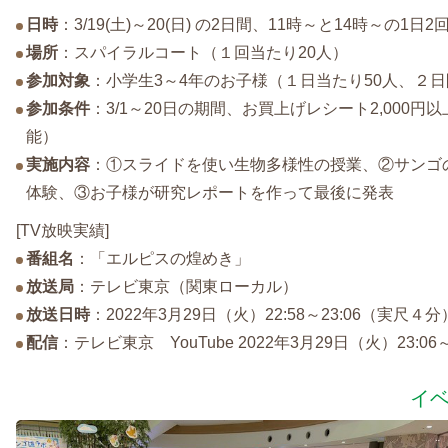
日時
：3/19(土)～20(日) の2日間、11時～と14時～の1日
場所
：スパイラルコート（１回当たり20人）
参加対象
：小学生3～4年のお子様（１日当たり50人、２日
参加条件
：3/1～20日の期間、お買上げレシート2,000円
能）
実施内容
：①スライドを使い生物多様性の授業、②サンゴ
体験、③お子様が研究レポートを作って最後に発表
[TV放映実績]
番組名
：「エルピスの煌めき」
放送局
：テレビ東京（関東ローカル）
放送日時
：2022年3月29日（火）22:58～23:06（実尺４分
配信
：テレビ東京 YouTube 2022年3月29日（火）23:06
イ