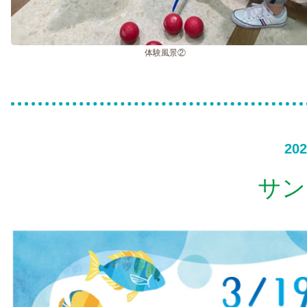
体験風景②
202
サン