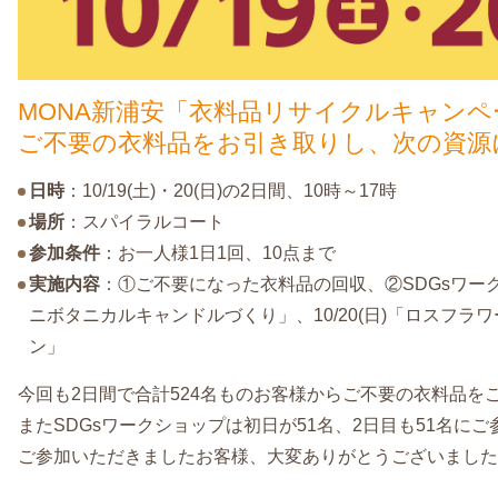
MONA新浦安「衣料品リサイクルキャンペ
ご不要の衣料品をお引き取りし、次の資源
日時
：10/19(土)・20(日)の2日間、10時～17時
場所
：スパイラルコート
参加条件
：お一人様1日1回、10点まで
実施内容
：①ご不要になった衣料品の回収、②SDGsワークシ
ニボタニカルキャンドルづくり」、10/20(日)「ロスフラ
ン」
今回も2日間で合計524名ものお客様からご不要の衣料品を
またSDGsワークショップは初日が51名、2日目も51名に
ご参加いただきましたお客様、大変ありがとうございました