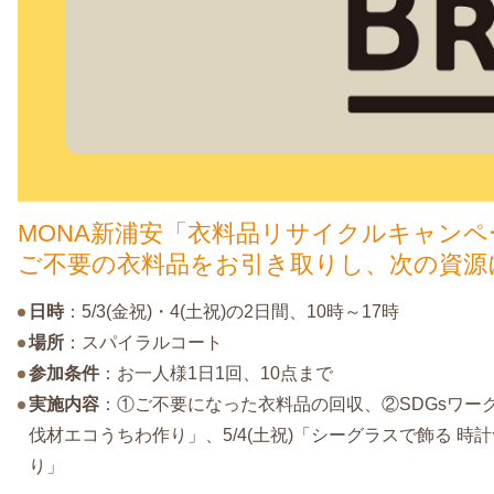
MONA新浦安「衣料品リサイクルキャンペ
ご不要の衣料品をお引き取りし、次の資源
日時
：5/3(金祝)・4(土祝)の2日間、10時～17時
場所
：スパイラルコート
参加条件
：お一人様1日1回、10点まで
実施内容
：①ご不要になった衣料品の回収、②SDGsワークシ
伐材エコうちわ作り」、5/4(土祝)「シーグラスで飾る 時
り」