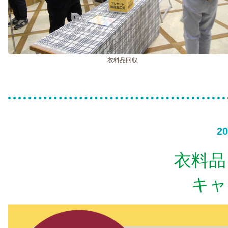
衣料品回収
20
衣料品
キャ