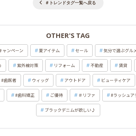
＃トレンドタグ一覧へ戻る
OTHER'S TAG
キャンペーン
夏アイテム
セール
気分で選ぶグル
め
紫外線対策
リフォーム
不動産
賃貸
#歯医者
ウィッグ
アウトドア
ビューティケア
#歯科矯正
ご優待
＃リファ
#ラッシュア
ブラックデニムが欲しい♪