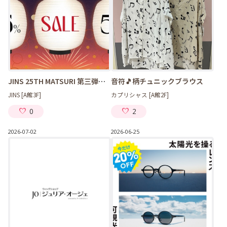
JINS 25TH MATSURI 第三弾スタート！
音符🎵柄チュニックブラウス
JINS [A館3F]
カプリシャス [A館2F]
0
2
2026-07-02
2026-06-25